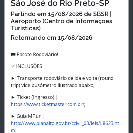
São José do Rio Preto-SP
Partindo em
15/08/2026
de SBSR |
Aeroporto (Centro de Informações
Turísticas)
Retornando em
15/08/2026
🚌 Pacote Rodoviário!
✅ INCLUSÕES
► Transporte rodoviário de ida e volta (round
trip) vide busômetro ilustrado abaixo;
► Ticket (Ingresso) |
https://www.ticketmaster.com.br/
;
► Guia MTur |
http://www.planalto.gov.br/ccivil_03/leis/L8623.ht
m
;