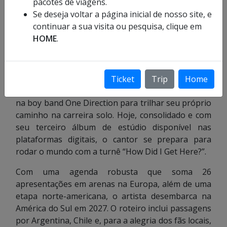
pacotes de viagens.
Se deseja voltar a página inicial de nosso site, e
continuar a sua visita ou pesquisa, clique em
HOME
.
Foto: Divulgação
https://louis-tomlinson.com/
Ticket
Trip
Home
Há uma década, Louis Tomlinson encerrava o ciclo
na boy band One Direction para trilhar seu próprio
caminho na carreira solo. Hoje, consolidado e com
seu terceiro álbum de estúdio disponível nas
plataformas digitais, o cantor se prepara para
rodar o mundo com a turnê “How Did I Get Here?”.
Com uma agenda robusta que soma 26
apresentações em arenas na Europa, além de uma
etapa norte-americana, o artista desembarca na
América do Sul em 2027. O roteiro inclui passagens
por Argentina, Chile e, para a alegria dos fãs locais,