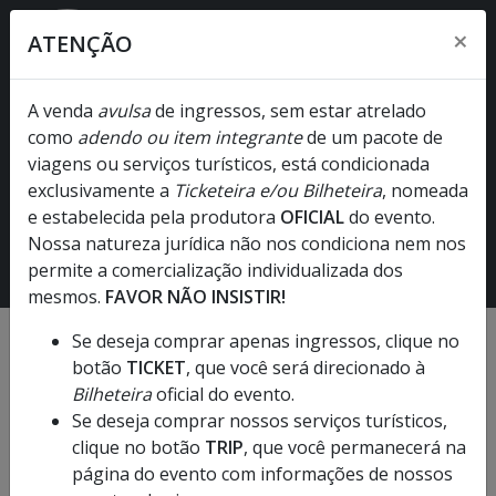
×
ATENÇÃO
A venda
avulsa
de ingressos, sem estar atrelado
como
adendo ou item integrante
de um pacote de
Louis Tomlinson
viagens ou serviços turísticos, está condicionada
06/04/2027
- Terça-feira
exclusivamente a
Ticketeira e/ou Bilheteira
, nomeada
e estabelecida pela produtora
Suhai Music Hall [SP Market] - São Paulo - SP
OFICIAL
do evento.
Nossa natureza jurídica não nos condiciona nem nos
► Não recomendado para menores de dezoito anos. •
permite a comercialização individualizada dos
Sujeito a alteração Judicial!
mesmos.
FAVOR NÃO INSISTIR!
Se deseja comprar apenas ingressos, clique no
botão
TICKET
, que você será direcionado à
Bilheteira
oficial do evento.
Se deseja comprar nossos serviços turísticos,
clique no botão
TRIP
, que você permanecerá na
página do evento com informações de nossos