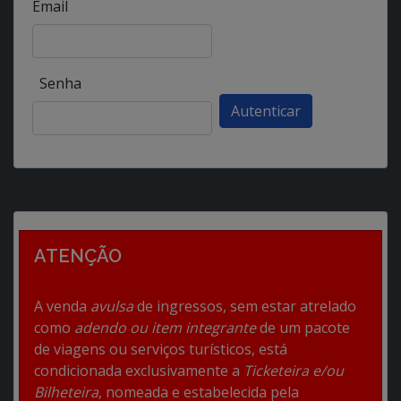
Email
Senha
ATENÇÃO
A venda
avulsa
de ingressos, sem estar atrelado
como
adendo ou item integrante
de um pacote
de viagens ou serviços turísticos, está
condicionada exclusivamente a
Ticketeira e/ou
Bilheteira
, nomeada e estabelecida pela