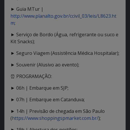
► Guia MTur |
http://www.planalto.gov.br/ccivil_03/leis/L8623.ht
m
;
► Serviço de Bordo (Água, refrigerante ou suco e
Kit Snacks);
► Seguro Viagem (Assistência Médica Hospitalar);
► Souvenir (Alusivo ao evento);
⏰ PROGRAMAÇÃO:
► 06h | Embarque em SJP;
► 07h | Embarque em Catanduva;
► 14h | Previsão de chegada em São Paulo
(
https://www.shoppingspmarket.com.br/
);
► 19h | Abertura dos portões;