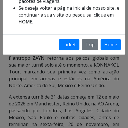
pacotes de viagens.
Se deseja voltar a página inicial de nosso site, e
continuar a sua visita ou pesquisa, clique em
HOME
.
Foto: Divulgação
https://www.inzayn.com/#/
Ticket
Trip
Home
O artista multiplatinado, compositor, produtor e
filantropo ZAYN retorna aos palcos globais com
sua maior turnê solo até o momento, a KONNAKOL
Tour, marcando sua primeira vez como atração
principal em arenas e estádios na América do
Norte, América do Sul, México e Reino Unido.
A extensa turnê de 31 datas começa em 12 de maio
de 2026 em Manchester, Reino Unido, na AO Arena,
passando por Londres, Los Angeles, Cidade do
México, São Paulo e outras cidades, antes de
terminar na sexta-feira, 20 de novembro, em