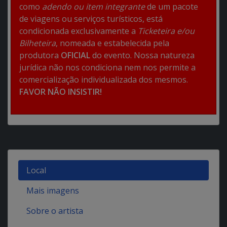
como
adendo ou item integrante
de um pacote
de viagens ou serviços turísticos, está
condicionada exclusivamente a
Ticketeira e/ou
Bilheteira
, nomeada e estabelecida pela
produtora
OFICIAL
do evento. Nossa natureza
jurídica não nos condiciona nem nos permite a
comercialização individualizada dos mesmos.
FAVOR NÃO INSISTIR!
Local
Mais imagens
Sobre o artista