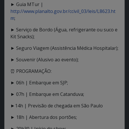
► Guia MTur |
http://www.planalto.gov.br/ccivil_03/leis/L8623.ht
m
;
► Serviço de Bordo (Água, refrigerante ou suco e
Kit Snacks);
► Seguro Viagem (Assistência Médica Hospitalar);
► Souvenir (Alusivo ao evento);
⏰ PROGRAMAÇÃO:
► 06h | Embarque em SJP;
► 07h | Embarque em Catanduva;
►14h | Previsão de chegada em São Paulo
► 18h | Abertura dos portões;
► 20h30 | Início do show;