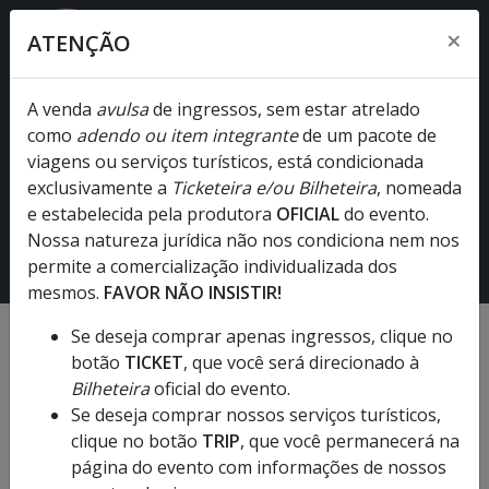
×
ATENÇÃO
A venda
avulsa
de ingressos, sem estar atrelado
como
adendo ou item integrante
de um pacote de
Zayn
viagens ou serviços turísticos, está condicionada
10/10/2026
- Sábado
exclusivamente a
Ticketeira e/ou Bilheteira
, nomeada
e estabelecida pela produtora
Nubank Parque [Allianz] - São Paulo - SP
OFICIAL
do evento.
Nossa natureza jurídica não nos condiciona nem nos
► Não recomendado para menores de dezesseis anos. •
permite a comercialização individualizada dos
Sujeito a alteração Judicial!
mesmos.
FAVOR NÃO INSISTIR!
Se deseja comprar apenas ingressos, clique no
botão
TICKET
, que você será direcionado à
Bilheteira
oficial do evento.
Se deseja comprar nossos serviços turísticos,
clique no botão
TRIP
, que você permanecerá na
página do evento com informações de nossos