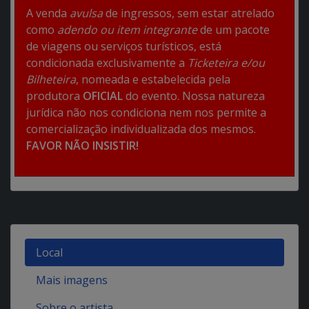
A venda
avulsa
de ingressos, sem estar atrelado
como
adendo ou item integrante
de um pacote
de viagens ou serviços turísticos, está
condicionada exclusivamente a
Ticketeira e/ou
Bilheteira
, nomeada e estabelecida pela
produtora
OFICIAL
do evento. Nossa natureza
jurídica não nos condiciona nem nos permite a
comercialização individualizada dos mesmos.
FAVOR NÃO INSISTIR!
Local
Mais imagens
Sobre o artista