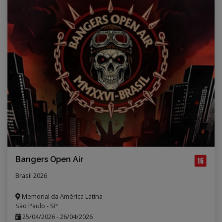
Bangers Open Air
Brasil 2026
Memorial da América Latina
São Paulo - SP
25/04/2026
-
26/04/2026