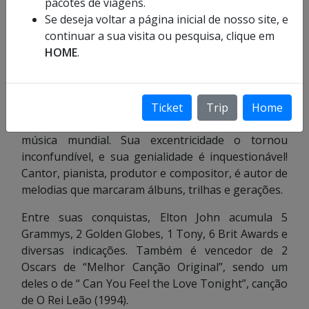
pacotes de viagens.
Se deseja voltar a página inicial de nosso site, e
continuar a sua visita ou pesquisa, clique em
HOME
.
Foto: Divulgação
https://rockinrio.com/rio/pt-br/home/
Ticket
Trip
Home
Elton John é um dos nomes mais lendários da
música mundial. Sua excentricidade o tornou
inconfundível, e sua genialidade é inquestionável!
Cantor, pianista, produtor e compositor, é autor de
melodias que marcaram álbuns, trilhas e gerações.
Entre suas conquistas, Elton John acumula 5
Grammys, 2 Golden Globes, 1 Tony, 6 Brit Awards e
diversas indicações. Também é vencedor de 2
Oscars de “Melhor Canção Original”, sendo um
deles o de “ Can You Feel the Love Tonight”, canção
de O Rei Leão (1994).