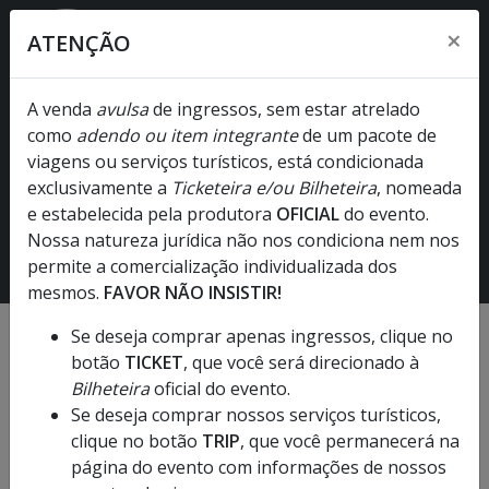
×
ATENÇÃO
A venda
avulsa
de ingressos, sem estar atrelado
como
adendo ou item integrante
de um pacote de
Rock in Rio | Elton John
viagens ou serviços turísticos, está condicionada
07/09/2026
- Segunda-feira
exclusivamente a
Ticketeira e/ou Bilheteira
, nomeada
e estabelecida pela produtora
Parque Olímpico - Rio de Janeiro - RJ
OFICIAL
do evento.
Nossa natureza jurídica não nos condiciona nem nos
► Não recomendado para menores de dezesseis anos. •
permite a comercialização individualizada dos
Sujeito a alteração Judicial!
mesmos.
FAVOR NÃO INSISTIR!
Se deseja comprar apenas ingressos, clique no
botão
TICKET
, que você será direcionado à
Bilheteira
oficial do evento.
Se deseja comprar nossos serviços turísticos,
clique no botão
TRIP
, que você permanecerá na
página do evento com informações de nossos