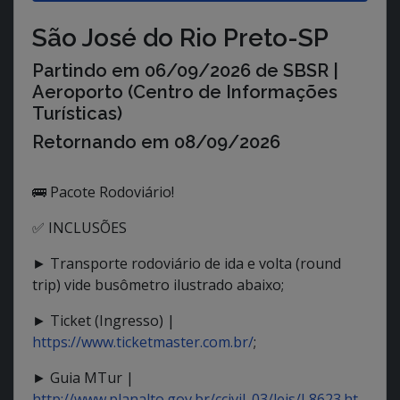
São José do Rio Preto-SP
Partindo em
06/09/2026
de SBSR |
Aeroporto (Centro de Informações
Turísticas)
Retornando em
08/09/2026
🚌 Pacote Rodoviário!
✅ INCLUSÕES
► Transporte rodoviário de ida e volta (round
trip) vide busômetro ilustrado abaixo;
► Ticket (Ingresso) |
https://www.ticketmaster.com.br/
;
► Guia MTur |
http://www.planalto.gov.br/ccivil_03/leis/L8623.ht